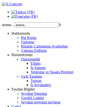
arama...
0
Hakkımızda
Biz Kimiz
Farkımız
Bizimle Çalışmanın Avantajları
Çalışma Etiğimiz
Hizmetlerimiz
Danışmanlık
Eğitim
İş-Yatırım
Yerleşme ve Yaşam Projeleri
Gezi Tasarımı
Turizm
İş Seyahatleri
Faydalı Bilgiler
Seyahat Sigortası
Gerekli Linkler
Seyahat projenizi paylaşın
Galeri