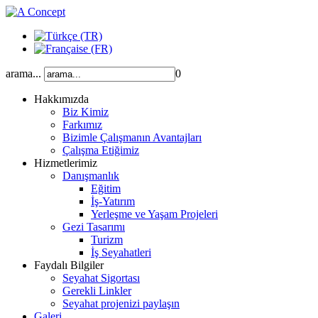
arama...
0
Hakkımızda
Biz Kimiz
Farkımız
Bizimle Çalışmanın Avantajları
Çalışma Etiğimiz
Hizmetlerimiz
Danışmanlık
Eğitim
İş-Yatırım
Yerleşme ve Yaşam Projeleri
Gezi Tasarımı
Turizm
İş Seyahatleri
Faydalı Bilgiler
Seyahat Sigortası
Gerekli Linkler
Seyahat projenizi paylaşın
Galeri