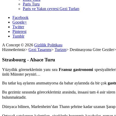
Paris Turu
Paris ve Yakın çevresi Gezi Turları
Facebook
Google+
Twitter
Pinterest
Tumblr
A Concept
©
2026
Gizlilik Politikası
Hizmetlerimiz
>
Gezi Tasarımı
>
Turizm
>
Destinasyona Göre Geziler
Strasbourg
-
Alsace
Turu
Yüzyıllık göreneklerinin yanı sıra
Fransız
gastronomi
spesiyaliteler
ünlü Münster peyniri…
Bu tatlar kış aylarını anımsatıyorsa da bahar aylarında da bir çok
gast
Bu gezimiz sırasında göreceklerimiz arasinda, insaasi tam 4 asir s
ü
ren
bulunmaktadir.
Dünyaca bilinen, Marlenheim’dan Thann şehrine kadar uzanan Şara
Ortaçağ şatolarının kalıntıları, çiçeklerle bezenmiş kasabalar, roman 