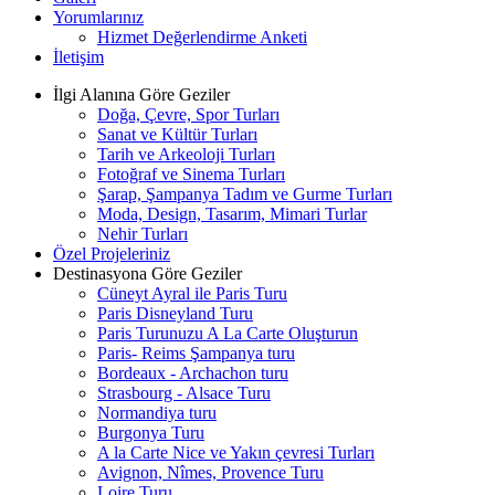
Yorumlarınız
Hizmet Değerlendirme Anketi
İletişim
İlgi Alanına Göre Geziler
Doğa, Çevre, Spor Turları
Sanat ve Kültür Turları
Tarih ve Arkeoloji Turları
Fotoğraf ve Sinema Turları
Şarap, Şampanya Tadım ve Gurme Turları
Moda, Design, Tasarım, Mimari Turlar
Nehir Turları
Özel Projeleriniz
Destinasyona Göre Geziler
Cüneyt Ayral ile Paris Turu
Paris Disneyland Turu
Paris Turunuzu A La Carte Oluşturun
Paris- Reims Şampanya turu
Bordeaux - Archachon turu
Strasbourg - Alsace Turu
Normandiya turu
Burgonya Turu
A la Carte Nice ve Yakın çevresi Turları
Avignon, Nîmes, Provence Turu
Loire Turu