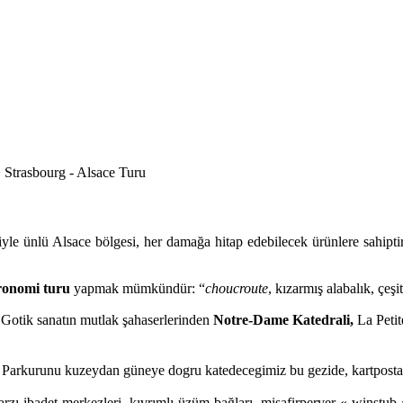
>
Strasbourg - Alsace Turu
iyle ünlü Alsace bölgesi, her damağa hitap edebilecek ürünlere sahiptir
ronomi turu
yapmak mümkündür: “
choucroute
, kızarmış alabalık, çeşit
 Gotik sanat
ı
n mutlak
ş
ahaserlerinden
Notre-Dame Katedrali,
La Petit
p Parkurunu kuzeydan
güneye dogru katedecegimiz bu gezide, kartpostal
tarzı ibadet merkezleri,
kıvrımlı üzüm bağları, misafirperver « winstub