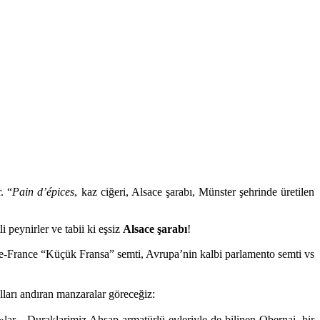
. “
Pain d’épices
, kaz ciğeri, Alsace şarabı, Münster şehrinde üretilen
li peynirler ve tabii ki eşsiz
Alsace şarabı
!
e-France “Küçük Fransa” semti, Avrupa’nin
kalbi parlamento semti vs
ları andıran manzaralar göreceğiz:
 »lar…Duraklarimiz Ahşap armatürlü evleriyle
de bilinen Obernai, bir