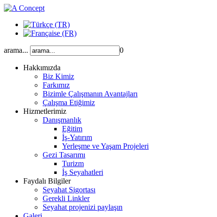
arama...
0
Hakkımızda
Biz Kimiz
Farkımız
Bizimle Çalışmanın Avantajları
Çalışma Etiğimiz
Hizmetlerimiz
Danışmanlık
Eğitim
İş-Yatırım
Yerleşme ve Yaşam Projeleri
Gezi Tasarımı
Turizm
İş Seyahatleri
Faydalı Bilgiler
Seyahat Sigortası
Gerekli Linkler
Seyahat projenizi paylaşın
Galeri