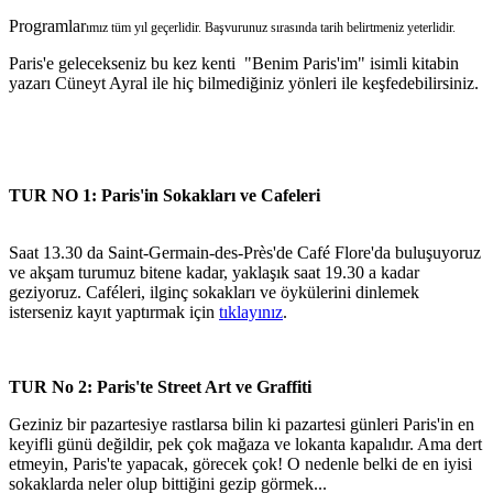
Programlar
ım
ız
tüm yıl geçerlidir. Başvurunuz sırasında tarih belirtmeniz yeterlidir.
Paris'e gelecekseniz bu kez kenti "Benim Paris'im" isimli kitabin
yazarı Cüneyt Ayral ile hiç bilmediğiniz yönleri ile keşfedebilirsiniz.
TUR NO 1: Paris'in Sokakları ve Cafeleri
Saat 13.30 da Saint-Germain-des-Près'de Café Flore'da buluşuyoruz
ve akşam turumuz bitene kadar, yaklaşık saat 19.30 a kadar
geziyoruz. Caféleri, ilginç sokakları ve öykülerini dinlemek
isterseniz kayıt yaptırmak için
tıklayınız
.
TUR No 2: Paris'te Street Art ve Graffiti
Geziniz bir pazartesiye rastlarsa bilin ki pazartesi günleri Paris'in en
keyifli günü değildir, pek çok mağaza ve lokanta kapalıdır. Ama dert
etmeyin, Paris'te yapacak, görecek çok! O nedenle belki de en iyisi
sokaklarda neler olup bittiğini gezip görmek...