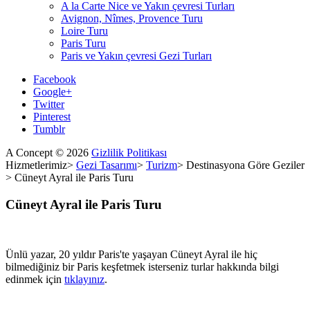
A la Carte Nice ve Yakın çevresi Turları
Avignon, Nîmes, Provence Turu
Loire Turu
Paris Turu
Paris ve Yakın çevresi Gezi Turları
Facebook
Google+
Twitter
Pinterest
Tumblr
A Concept
©
2026
Gizlilik Politikası
Hizmetlerimiz
>
Gezi Tasarımı
>
Turizm
>
Destinasyona Göre Geziler
>
Cüneyt Ayral ile Paris Turu
Cüneyt
Ayral
ile
Paris
Turu
Ünlü yazar, 20 yıldır Paris'te yaşayan Cüneyt Ayral ile hiç
bilmediğiniz bir Paris keşfetmek isterseniz turlar hakkında bilgi
edinmek için
tıklayınız
.