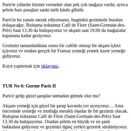
Paris'te yıllardır hizmet vermekte olan pek çok mağaza vardır, ayrıca
şehrin bazı pasajları sanki tarih kitabı gibidir.
Paris'in bu yanını merak ediyorsanız, bugünkü gezimizde buraları
dolaşacağız. Buluşma noktamız Café de Flore (Saint-Germain-des-
Près) Saat 13.30 da buluşuyoruz ve akşam saat 19.00 da mağazalar
kapanana kadar geziyoruz.
Gezimizi tamamladıktan sonra bir caféde oturup bir akşam içkisi
içiyoruz ve oradan gerçek bir Fransız yemeği yemek üzere yemeğe
gidiyoruz.
Kayıt yaptırmak için
tıklayınız
.
TUR No 6: Gurme Paris II
Paris'e gelip güzel şaraplar tatmadan gitmek olur mu?
Akşam yemeği için güzel bir şarap kavında yer ayırıyoruz… Ama
öncesinde yemeğe ve mutfağa meraklı olanlar ile bir gezimiz olacak.
Buluşma noktamız Café de Flore (Saint-Germain-des-Près) Saat
13.30 da buluşuyoruz. Oradan şehrin en büyük ve en şanlı
bakkalına gidiyoruz ve gezimizi ilginç yerleri gezerek sürdürüyoruz.