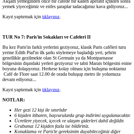
Akşam yemeğinden önce bir caféde bir kadeh aperatif içtikten sonra
yemek yiyeceğimiz ve enfes şaraplar tadacağımız kava gidiyoruz...
Kayıt yaptırmak için
tıklayınız
.
TUR No 7: Paris'in Sokakları ve Cafeleri II
Bu kez Paris'in farklı yerlerini geziyoruz, klasik Paris caféleri turu
yerine Edith Piaf'ın ilk şarkı söylemeye başladığı yeri, şehrin
genellikle gezilmekte olan St Germain ya da Montparnasse
bölgesinin dışındaki yerleri geziyoruz ve tabii Marais bölgesini enine
boyuna dolaşıyoruz. Herkese kolay olması için buluşma noktamız
Café de Flore saat 12.00 de orada buluşup metro ile yolumuza
devam ediyoruz...
Kayıt yaptırmak için
tıklayınız
.
NOTLAR:
Her gezi 12 kişi ile sınırlıdır
6 kişiden itibaren, başvurularda grup indirimi uygulanacaktır.
Ücretlere yiyecek, içecek ve ulaşım giderleri dahil değildir.
Grubunuz 12 kişiden fazla ise bildiriniz.
Konaklama ve Paris'te gereksinim duyabileceğiniz diğer