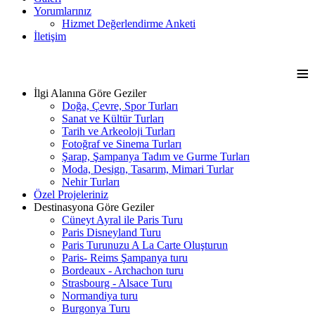
Yorumlarınız
Hizmet Değerlendirme Anketi
İletişim
≡
İlgi Alanına Göre Geziler
Doğa, Çevre, Spor Turları
Sanat ve Kültür Turları
Tarih ve Arkeoloji Turları
Fotoğraf ve Sinema Turları
Şarap, Şampanya Tadım ve Gurme Turları
Moda, Design, Tasarım, Mimari Turlar
Nehir Turları
Özel Projeleriniz
Destinasyona Göre Geziler
Cüneyt Ayral ile Paris Turu
Paris Disneyland Turu
Paris Turunuzu A La Carte Oluşturun
Paris- Reims Şampanya turu
Bordeaux - Archachon turu
Strasbourg - Alsace Turu
Normandiya turu
Burgonya Turu