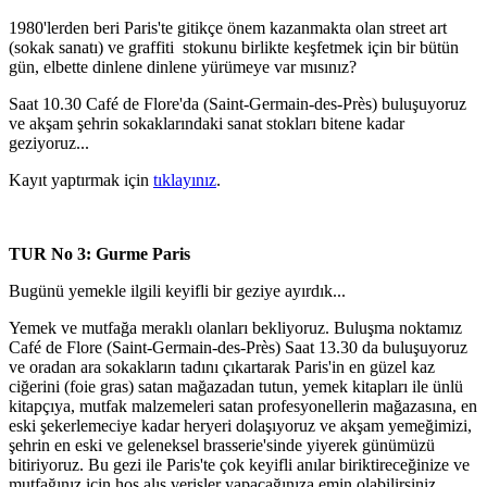
1980'lerden beri Paris'te gitikçe önem kazanmakta olan street art
(sokak sanatı) ve graffiti stokunu birlikte keşfetmek için bir bütün
gün, elbette dinlene dinlene yürümeye var mısınız?
Saat 10.30 Café de Flore'da (Saint-Germain-des-Près) buluşuyoruz
ve akşam şehrin sokaklarındaki sanat stokları bitene kadar
geziyoruz...
Kayıt yaptırmak için
tıklayınız
.
TUR No 3: Gurme Paris
Bugünü yemekle ilgili keyifli bir geziye ayırdık...
Yemek ve mutfağa meraklı olanları bekliyoruz. Buluşma noktamız
Café de Flore (Saint-Germain-des-Près) Saat 13.30 da buluşuyoruz
ve oradan ara sokakların tadını çıkartarak Paris'in en güzel kaz
ciğerini (foie gras) satan mağazadan tutun, yemek kitapları ile ünlü
kitapçıya, mutfak malzemeleri satan profesyonellerin mağazasına, en
eski şekerlemeciye kadar heryeri dolaşıyoruz ve akşam yemeğimizi,
şehrin en eski ve geleneksel brasserie'sinde yiyerek günümüzü
bitiriyoruz. Bu gezi ile Paris'te çok keyifli anılar biriktireceğinize ve
mutfağınız için hoş alış verişler yapacağınıza emin olabilirsiniz.