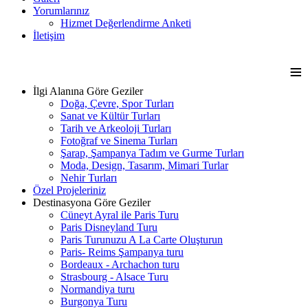
Yorumlarınız
Hizmet Değerlendirme Anketi
İletişim
≡
İlgi Alanına Göre Geziler
Doğa, Çevre, Spor Turları
Sanat ve Kültür Turları
Tarih ve Arkeoloji Turları
Fotoğraf ve Sinema Turları
Şarap, Şampanya Tadım ve Gurme Turları
Moda, Design, Tasarım, Mimari Turlar
Nehir Turları
Özel Projeleriniz
Destinasyona Göre Geziler
Cüneyt Ayral ile Paris Turu
Paris Disneyland Turu
Paris Turunuzu A La Carte Oluşturun
Paris- Reims Şampanya turu
Bordeaux - Archachon turu
Strasbourg - Alsace Turu
Normandiya turu
Burgonya Turu