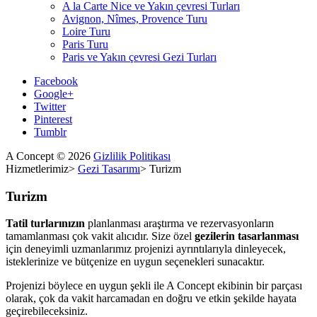
A la Carte Nice ve Yakın çevresi Turları
Avignon, Nîmes, Provence Turu
Loire Turu
Paris Turu
Paris ve Yakın çevresi Gezi Turları
Facebook
Google+
Twitter
Pinterest
Tumblr
A Concept
©
2026
Gizlilik Politikası
Hizmetlerimiz
>
Gezi Tasarımı
>
Turizm
Turizm
Tatil turlarınızın
planlanması araştırma ve rezervasyonların
tamamlanması çok vakit alıcıdır. Size özel
gezilerin tasarlanması
için deneyimli uzmanlarımız projenizi ayrıntılarıyla dinleyecek,
isteklerinize ve bütçenize en uygun seçenekleri sunacaktır.
Projenizi böylece en uygun şekli ile A Concept ekibinin bir parçası
olarak, çok da vakit harcamadan en doğru ve etkin şekilde hayata
geçirebileceksiniz.