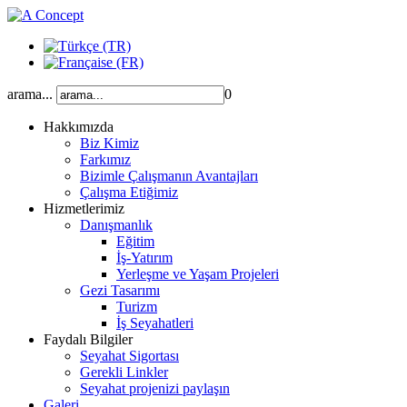
arama...
0
Hakkımızda
Biz Kimiz
Farkımız
Bizimle Çalışmanın Avantajları
Çalışma Etiğimiz
Hizmetlerimiz
Danışmanlık
Eğitim
İş-Yatırım
Yerleşme ve Yaşam Projeleri
Gezi Tasarımı
Turizm
İş Seyahatleri
Faydalı Bilgiler
Seyahat Sigortası
Gerekli Linkler
Seyahat projenizi paylaşın
Galeri