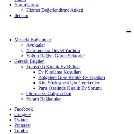
Yorumlarınız
Hizmet Değerlendirme Anketi
İletişim
≡
Mesleki Bağlantılar
Avukatlar
Yatırımcılara Devlet Yardımı
Yoğun Rağbet Gören Sektörler
Gerekli Bilgiler
Fransa’da Kiralık Ev Bulma
Ev Kiralama Koşulları
Bölgelere Göre Kiralık Ev Fiyatları
Kira Sözleşmesi İçin Gerekenler
Paris Özelinde Kiralık Ev Sorunu
Oturma ve Çalışma İzni
Yararlı Bağlantılar
Facebook
Google+
Twitter
Pinterest
Tumblr