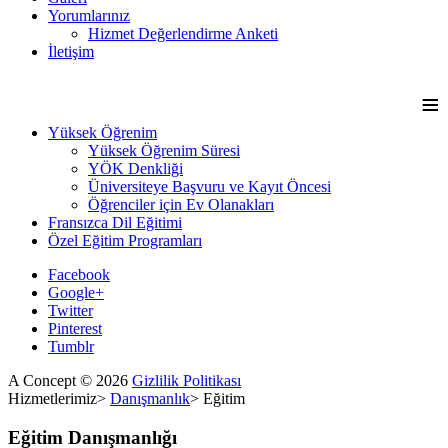
Yorumlarınız
Hizmet Değerlendirme Anketi
İletişim
≡
Yüksek Öğrenim
Yüksek Öğrenim Süresi
YÖK Denkliği
Üniversiteye Başvuru ve Kayıt Öncesi
Öğrenciler için Ev Olanakları
Fransızca Dil Eğitimi
Özel Eğitim Programları
Facebook
Google+
Twitter
Pinterest
Tumblr
A Concept
©
2026
Gizlilik Politikası
Hizmetlerimiz
>
Danışmanlık
>
Eğitim
Eğitim
Danışmanlığı